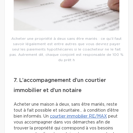
Acheter une propriété à deux sans être mariés : ce qu’il faut
savoir légalement est entre autres que vous devrez payer
seul les paiements hypothécaires si le coacheteur ne le fait
pas. Autrement dit, chaque conjoint est responsable de 100 %
du prêt h
7. L’accompagnement d’un courtier
immobilier et d’un notaire
Acheter une maison à deux, sans être mariés, reste
tout à fait possible et sécuritaire… à condition d’être
bien informés. Un
courtier immobilier RE/MAX
peut
vous accompagner dans vos démarches afin de
trouver la propriété qui correspond à vos besoins