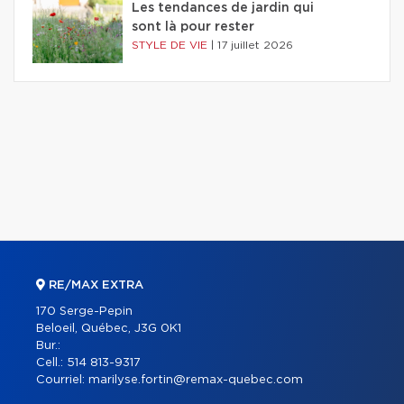
Les tendances de jardin qui
sont là pour rester
STYLE DE VIE
|
17 juillet 2026
RE/MAX EXTRA
170 Serge-Pepin
Beloeil, Québec, J3G 0K1
Bur.:
Cell.:
514 813-9317
Courriel:
marilyse.fortin@remax-quebec.com