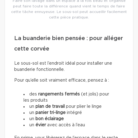
Faire son lavage dans un espace à la fois beau et organisé
peut faire toute la différence quand vient le temps de faire
cette tâche ennuyeuse. Le sous-sol peut accueillir facilement
cette pièce pratique.
La buanderie bien pensée : pour alléger
cette corvée
Le sous-sol est l’endroit idéal pour installer une
buanderie fonctionnelle.
Pour qu’elle soit vraiment efficace, pensez à :
des
rangements fermés
(et jolis) pour
les produits
un
plan de travail
pour plier le linge
un
panier tri-linge
intégré
un
bon éclairage
un
évier
avec accès à l’eau