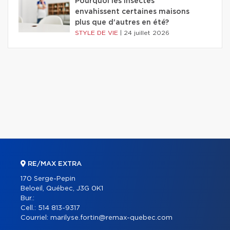
Pourquoi les insectes
envahissent certaines maisons
plus que d'autres en été?
STYLE DE VIE
|
24 juillet 2026
RE/MAX EXTRA
170 Serge-Pepin
Beloeil, Québec, J3G 0K1
Bur.:
Cell.:
514 813-9317
Courriel:
marilyse.fortin@remax-quebec.com